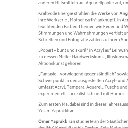
anderen Hilfsmitteln auf Aquarellpapier auf, 
Kraftvolle Energie strahlen die Werke von
Ang
ihre Werkserie „Mother earth“ anknüpft. In Ac
leuchtenden Farben Themen wie Feuer und Was
Stimmungen und Wahrnehmungen vertieft und t
Schreiben und Fotografie zählen zu ihrem Sp
„Popart – bunt und skuril“ in Acryl auf Leinw
zu dessen Metier Handwerkskunst, Illusionsm
Aktionskunst gehören.
„Fantasie – vorwiegend gegenständlich“ sow
Schwerpunkt in den ausgestellten Acryl- und 
umfasst Acryl, Tempera, Aquarell, Tusche und 
experimentell, surrealistisch und mit Humor.
Zum ersten Mal dabei sind in dieser Jahresau
Yesim Yaprakkiran.
Ömer Yaprakkiran
studierte an der Staatlich