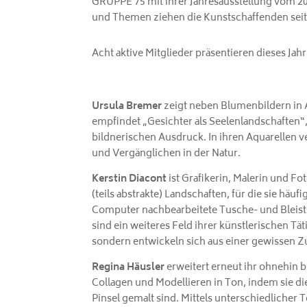
GRUPPE 75 mit ihrer Jahresausstellung vom 20.
und Themen ziehen die Kunstschaffenden seit v
Acht aktive Mitglieder präsentieren dieses Ja
Ursula Bremer
zeigt neben Blumenbildern in Aq
empfindet „Gesichter als Seelenlandschaften“
bildnerischen Ausdruck. In ihren Aquarellen v
und Vergänglichen in der Natur.
Kerstin Diacont
ist Grafikerin, Malerin und Fo
(teils abstrakte) Landschaften, für die sie häu
Computer nachbearbeitete Tusche- und Bleist
sind ein weiteres Feld ihrer künstlerischen Tä
sondern entwickeln sich aus einer gewissen Zu
Regina Häusler
erweitert erneut ihr ohnehin b
Collagen und Modellieren in Ton, indem sie d
Pinsel gemalt sind. Mittels unterschiedlicher