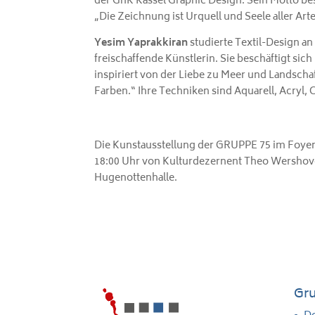
der GhK Kassel Graphic Design. Sein Motto bes
„Die Zeichnung ist Urquell und Seele aller Ar
Yesim Yaprakkiran
studierte Textil-Design an
freischaffende Künstlerin. Sie beschäftigt sich
inspiriert von der Liebe zu Meer und Landscha
Farben.“ Ihre Techniken sind Aquarell, Acryl, 
Die Kunstausstellung der GRUPPE 75 im Foyer 
18:00 Uhr von Kulturdezernent Theo Wershoven
Hugenottenhalle.
Gru