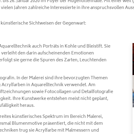
 bis 26. Januar 2020 im Foyer der Hugenottenhalle. Mit einer weit 
ielen Jahren zahlreiche Interessierte in ihre anspruchsvollen Aus
hr künstlerische Sichtweisen der Gegenwart:
uarelltechnik auch Porträts in Kohle und Bleistift. Sie
, verleiht den darin aufscheinenden Emotionen
erfolgt sie gerne die Spuren des Zarten, Leuchtenden
tografin. In der Malerei sind ihre bevorzugten Themen
fig Acrylfarben in Aquarelltechnik verwendet. Am
iftzeichnungen sowie Fotocollagen und Detailfotografie
tigkeit. Ihre Kunstwerke entstehen meist nicht geplant,
fälligkeit heraus.
reites künstlerisches Spektrum im Bereich Malerei,
iesmal Blumenmotive präsentiert, die nicht mit dem
 Techniken trug sie Acrylfarbe mit Malmessern und