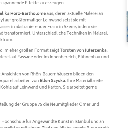
um spannende Effekte zu erzeugen.
elika Horz-Bartholomé
aus, deren aktuelle Malerei an
ryl auf großformatiger Leinwand setzt sie mit
ser in abstrahierender Form in Szene, indem sie
ransformiert. Unterschiedliche Techniken in Malerei,
ektrum.
and im eher großen Format zeigt
Torsten von Juterzenka
,
alerei auf Fassade oder im Innenbereich, Bühnenbau und
ie Ansichten von Rhön-Bauernhäusern bilden den
Aquarellarbeiten von
Ellen Szyska
. Ihre Materialbreite
Kohle auf Leinwand und Karton. Sie arbeitet gerne
sstellung der Gruppe 75 die Neumitglieder Ömer und
en Hochschule für Angewandte Kunst in Istanbul und an